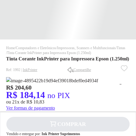
Home
Computadores e Eletrônicos
Impressoras, Scanners e Multifuncionais
Tintas
Tinta Corante InkPrinter para Impressora Epson (1.250ml)
Tinta Corante InkPrinter para Impressora Epson (1.250ml)
Ref: 1992 |
InkPrinter
Compartilhe
R$ 204,60
✕
✕
R$ 184,14
no PIX
✕
ou 21x de R$ 10,83
DISPONÍVEL APENAS PARA CPF
Ver formas de pagamento
Na Eletrotrafo sua compra já vem com o imposto pago, e você
não precisa se preocupar em pagar o imposto de importação
COMPRAR
quando seu pedido chegar, você ainda conta com a devolução
grátis em até 7 dias.
✕
Vendido e entregue por:
Ink Printer Suprimentos