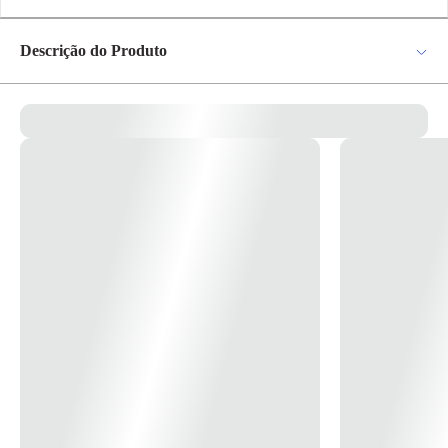
pagamento
R$ 184,14
no PIX
Descrição do Produto
Para pagamento via PIX será gerada uma chave
e um QR Code ao finalizar o processo de
compra.
Tinta a base de corantes com tecnologia NOZZLE CLEANER que evita entupimentos.
Pix
Tinta corante compatível para impressoras epson, importada e de alta
qualidade.
Tinta a base de corantes, com alto grau de pureza, específica para uso
em impressoras epson ecotank ou equipadas com cartucho recarregavel
Cartão de
Crédito
ou sistema bulk ink.
Tinta certificada ISO 9001 e ISO 14001.
Proporciona maior fidelidade e vivacidade nas cores.
Imprima com cores fortes e vibrantes, usando sua impressora doméstica
ou plotters.
Ideal para impressão de trabalhos fotográficos.
Tinta epson corante aditivada com
NOZZLE CLEANER
, que evita
entupimentos, proporcionando maior vida útil das cabeças de impressão
micropiezo.