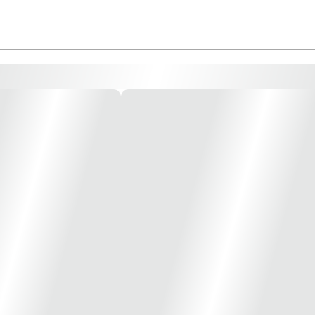
tupimentos.
a qualidade.
impressoras epson ecotank ou equipadas com cartucho recarregavel ou sistema bu
lotters.
mentos, proporcionando maior vida útil das cabeças de impressão micropiezo.