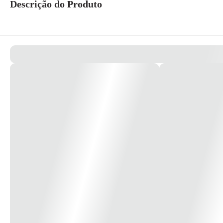
Descrição do Produto
Tinta a base de corantes com tecnologia NOZZLE CLEANER que evita en
Tinta corante Inktec compatível para impressoras epson, importada e de alt
Tinta a base de corantes, com alto grau de pureza, específica para uso em 
Tinta certificada ISO 9001 e ISO 14001.
Proporciona maior fidelidade e vivacidade nas cores.
Imprima com cores fortes e vibrantes, usando sua impressora doméstica ou p
Ideal para impressão de trabalhos fotográficos.
Tinta epson corante aditivada com
NOZZLE CLEANER
, que evita entupi
Especificações do produto:
- Densidade exata
- PH correto
- Não danifica a sua impressora