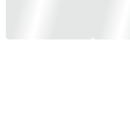
- Não entope as cabeças de impressão
- Alta definição de imagens
- Qualidade fotográfica
- Cores muito mais vivas e brilhantes
- Tinta de altissima qualidade
- Secagem rápida
- Tinta
ADITIVADA.
Vc imprime e a propria tinta já faz a limpeza das cab
Utilização:
Impressão de papéis de uso geral e papéis fotográficos.
Impressoras compativeis:
- Todos os modelos de impressoras epson com bulk ink ou ecotank compatív
Confira dicas de recarga e muito mais em nosso blog:
https://www.inkpri