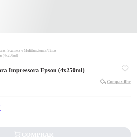
ras, Scanners e Multifuncionais
Tintas
on (4x250ml)
ara Impressora Epson (4x250ml)
Compartilhe
X
COMPRAR