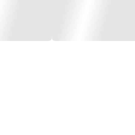
eças de impressão.
el com tinta corante.
nter.com.br/pagina/blog.html