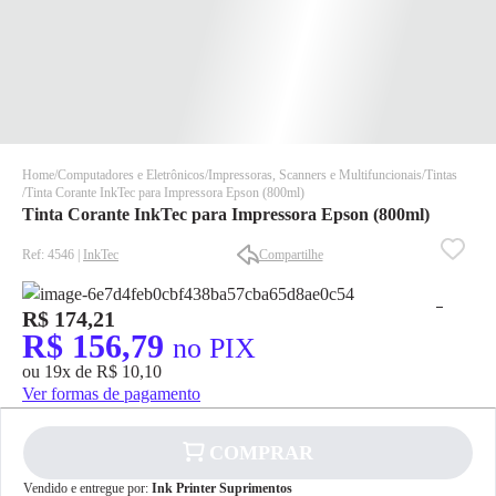
Home
Computadores e Eletrônicos
Impressoras, Scanners e Multifuncionais
Tintas
Tinta Corante InkTec para Impressora Epson (800ml)
Tinta Corante InkTec para Impressora Epson (800ml)
Ref: 4546 |
InkTec
Compartilhe
R$ 174,21
✕
✕
R$ 156,79
no PIX
✕
ou 19x de R$ 10,10
DISPONÍVEL APENAS PARA CPF
Ver formas de pagamento
Na Eletrotrafo sua compra já vem com o imposto pago, e você
não precisa se preocupar em pagar o imposto de importação
COMPRAR
quando seu pedido chegar, você ainda conta com a devolução
grátis em até 7 dias.
✕
Vendido e entregue por:
Ink Printer Suprimentos