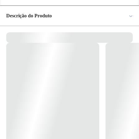
pagamento
R$ 156,79
no PIX
Descrição do Produto
Para pagamento via PIX será gerada uma chave
e um QR Code ao finalizar o processo de
compra.
Tinta a base de corantes com tecnologia NOZZLE CLEANER que evita entupimentos.
Pix
Tinta corante Inktec compatível para impressoras epson, importada e de
alta qualidade.
Tinta a base de corantes, com alto grau de pureza, específica para uso
em impressoras epson ecotank ou equipadas com cartucho recarregavel
Cartão de
Crédito
ou sistema bulk ink.
Tinta certificada ISO 9001 e ISO 14001.
Proporciona maior fidelidade e vivacidade nas cores.
Imprima com cores fortes e vibrantes, usando sua impressora doméstica
ou plotters.
Ideal para impressão de trabalhos fotográficos.
Tinta epson corante aditivada com
NOZZLE CLEANER
, que evita
entupimentos, proporcionando maior vida útil das cabeças de impressão
micropiezo.