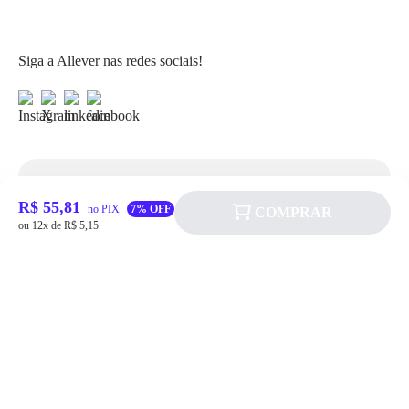
Siga a Allever nas redes sociais!
Atendimento
R$ 55,81
no PIX
7% OFF
COMPRAR
ou 12x de R$ 5,15
Fale Conosco
FAQ
Institucional
Política de pagamento
Quem somos
Prazos de Entrega
Política de Cookie
Fale conosco
Trocas e Devoluções
Política de Privacidadede Uso
(11) 4200-0010