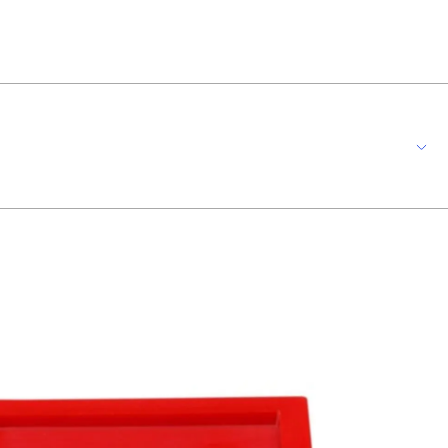
 clássico e clean que combinam com o seu estilo. Perfil mais fino com
ira que auxilia na conservação do produto. *imagem meramente ilustrativa*