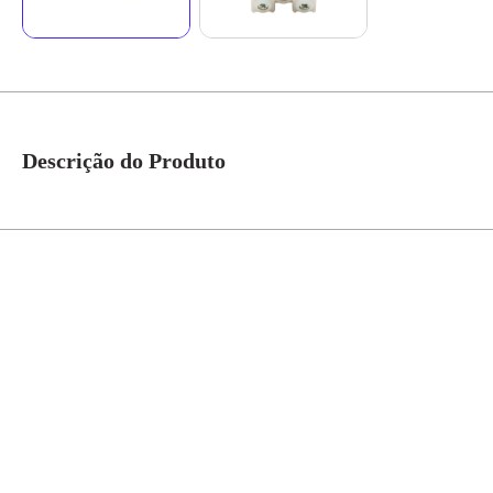
Descrição do Produto
Tomada 2P+T 20A 5UB9 9008 VM Ilus Segurança: atende o novo padrão brasile
ausência de parafusos aparentes. Corrente de 20a e tensão 250v. Produzido 