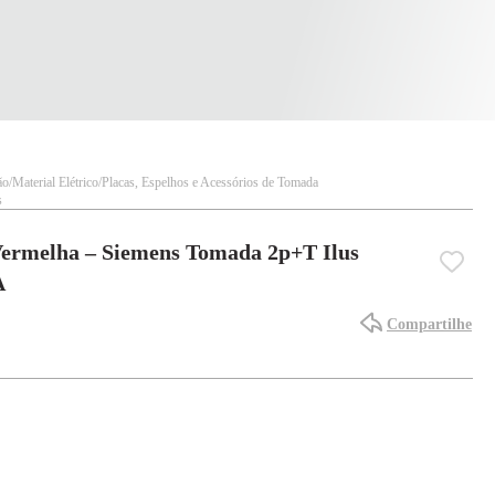
ão
Material Elétrico
Placas, Espelhos e Acessórios de Tomada
s
Vermelha – Siemens Tomada 2p+T Ilus
A
Compartilhe