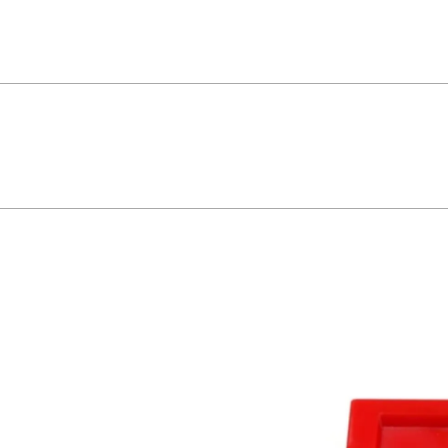
iro que evita choques e inserções parciais. Atende as diretivas rohs. Design
em material termoplástico de alta performance, com aditivo anti uv e anti poe