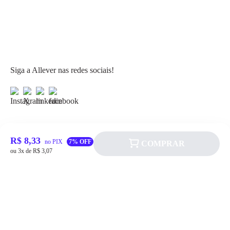
Siga a Allever nas redes sociais!
R$ 8,33
no PIX
7% OFF
COMPRAR
Atendimento
ou 3x de R$ 3,07
Fale Conosco
FAQ
Institucional
Política de pagamento
Quem somos