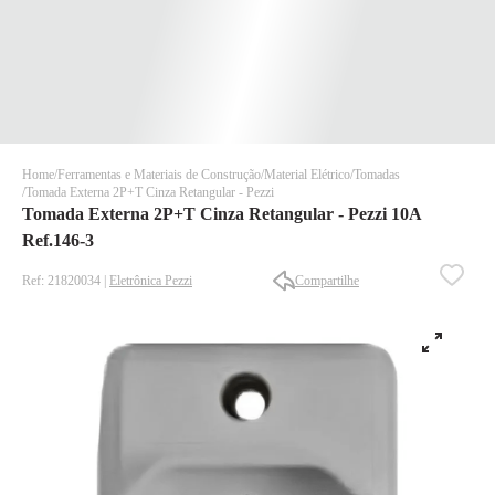
Home
Ferramentas e Materiais de Construção
Material Elétrico
Tomadas
Tomada Externa 2P+T Cinza Retangular - Pezzi
Tomada Externa 2P+T Cinza Retangular - Pezzi 10A
Ref.146-3
Ref: 21820034 |
Eletrônica Pezzi
Compartilhe
✕
✕
✕
DISPONÍVEL APENAS PARA CPF
Na Eletrotrafo sua compra já vem com o imposto pago, e você
não precisa se preocupar em pagar o imposto de importação
quando seu pedido chegar, você ainda conta com a devolução