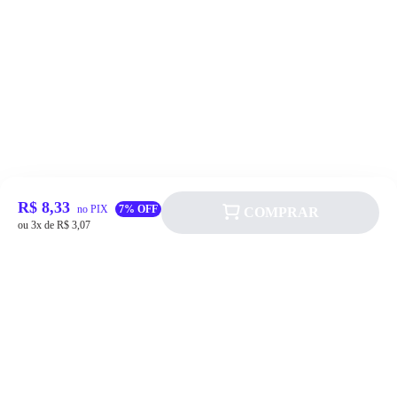
R$ 8,33
no PIX
7% OFF
COMPRAR
ou 3x de R$ 3,07
Siga a Allever nas redes sociais!