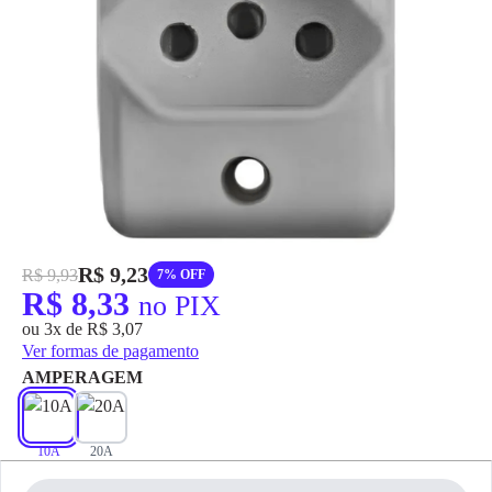
grátis em até 7 dias.
R$ 9,23
R$ 9,93
7% OFF
R$ 8,33
no PIX
ou 3x de R$ 3,07
Ver formas de pagamento
AMPERAGEM
10A
20A
✕
pagamento