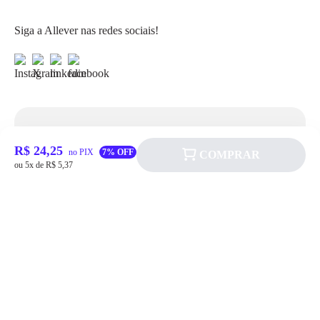
Siga a Allever nas redes sociais!
Atendimento
R$ 24,25
no PIX
7% OFF
COMPRAR
ou 5x de R$ 5,37
Fale Conosco
FAQ
Institucional
Política de pagamento
Quem somos
Prazos de Entrega
Política de Cookie
Fale conosco
Trocas e Devoluções
Política de Privacidadede Uso
(11) 4200-0010