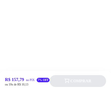
R$ 157,79
no PIX
7% OFF
COMPRAR
ou 19x de R$ 10,13
Siga a Allever nas redes sociais!