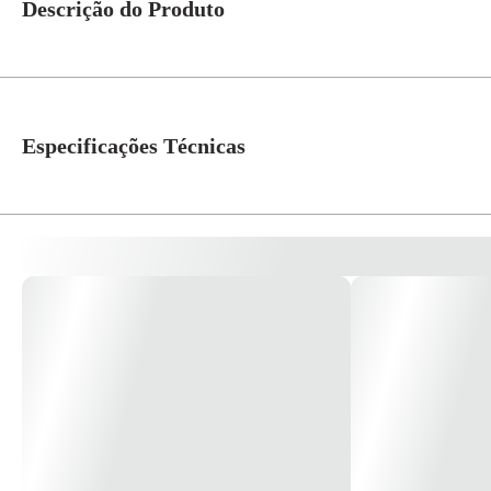
Descrição do Produto
Módulo tomada RJ45 (8 fios) CAT.5E PRM047751 Principal Linha de prod
RJ45 Número de contatos: 8 Complementar Comprimento 43.5 mm Categori
mm Profundidade 24.9 mm Medidor AWG AWG 26 Seção do cabo 13-13 mm² 
Especificações Técnicas
Cor
Branco
Linha
Decor
Atribuição
Residencial