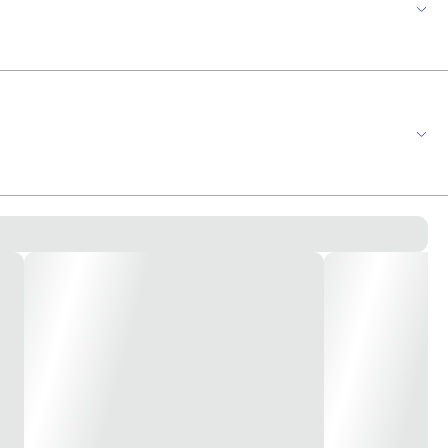
 linha: Decor Tipo de embalagem: Flow-pack Tipo de tomada de dados:
 Encaixe Tonalidade de cor Branco puro Largura 23.4 mm Altura 33.7
ões - Terminais terminais crimpados *imagem meramente ilustrativa*