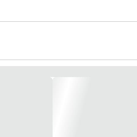
uto: Decor Tipo de produto ou componente: Tomadas de comunicação Nome da
a da rede de comunicação 5e Tipo de blindagem do cabo UTP Modo de fixação
Taxa de transmissão 300 MHz Apresentação do dispositivo Mecanismo Conex