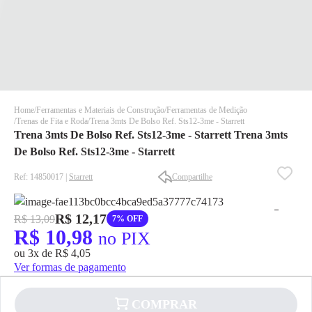
Home
Ferramentas e Materiais de Construção
Ferramentas de Medição
Trenas de Fita e Roda
Trena 3mts De Bolso Ref. Sts12-3me - Starrett
Trena 3mts De Bolso Ref. Sts12-3me - Starrett Trena 3mts
De Bolso Ref. Sts12-3me - Starrett
Ref: 14850017 |
Starrett
Compartilhe
✕
✕
R$ 12,17
R$ 13,09
7% OFF
✕
R$ 10,98
no PIX
DISPONÍVEL APENAS PARA CPF
ou 3x de R$ 4,05
Na Eletrotrafo sua compra já vem com o imposto pago, e você
Ver formas de pagamento
não precisa se preocupar em pagar o imposto de importação
quando seu pedido chegar, você ainda conta com a devolução
grátis em até 7 dias.
COMPRAR