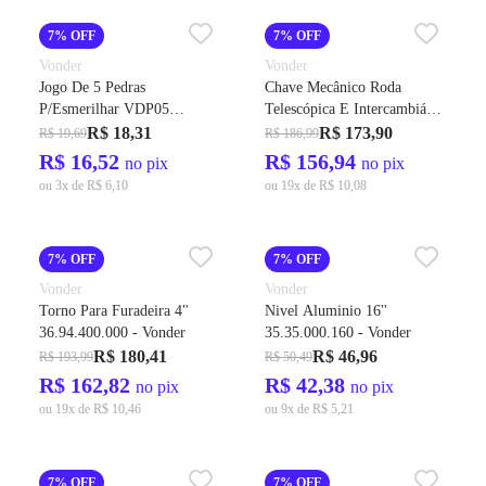
7% OFF
7% OFF
Vonder
Vonder
Jogo De 5 Pedras
Chave Mecânico Roda
P/Esmerilhar VDP05
Telescópica E Intercambiável
12.50.000.005 - Vonder
36.97.017.023 - Vonder
R$ 18,31
R$ 173,90
R$ 19,69
R$ 186,99
R$ 16,52
R$ 156,94
no pix
no pix
ou 3x de R$ 6,10
ou 19x de R$ 10,08
7% OFF
7% OFF
Vonder
Vonder
Torno Para Furadeira 4"
Nivel Aluminio 16''
36.94.400.000 - Vonder
35.35.000.160 - Vonder
R$ 180,41
R$ 46,96
R$ 193,99
R$ 50,49
R$ 162,82
R$ 42,38
no pix
no pix
ou 19x de R$ 10,46
ou 9x de R$ 5,21
7% OFF
7% OFF