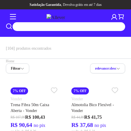
Aqui tem
CASHBACK
pra você
[104] produtos encontrados
Home
Filtrar
relevance:desc
7% OFF
7% OFF
Vonder
Vonder
Trena Fibra 50m Caixa
Almotolia Bico Flexível -
Aberta - Vonder
Vonder
R$ 100,43
R$ 41,75
R$ 107,99
R$ 44,89
R$ 90,64
R$ 37,68
no pix
no pix