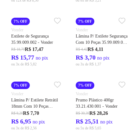
ou 12x de R$ 8,36
ou 8x de R$ 5,21
7% OFF
7% OFF
Vonder
Vonder
Estilete de Segurança
Lâmina P/ Estilete Segurança
35.99.009.002 - Vonder
Com 10 Peças 35.99.009.010
- Vonder
R$ 17,47
R$ 4,11
R$ 18,79
R$ 4,42
R$ 15,77
R$ 3,70
no pix
no pix
ou 3x de R$ 5,82
ou 3x de R$ 1,37
7% OFF
7% OFF
Vonder
Vonder
Lâmina P/ Estilete Retrátil
Prumo Plástico 400gr
18mm Com 10 Peças
33.21.430.001 - Vonder
Cód.35.99.180.001 - Vonder
R$ 7,70
R$ 28,26
R$ 8,28
R$ 30,39
R$ 6,95
R$ 25,51
no pix
no pix
ou 3x de R$ 2,56
ou 5x de R$ 5,65