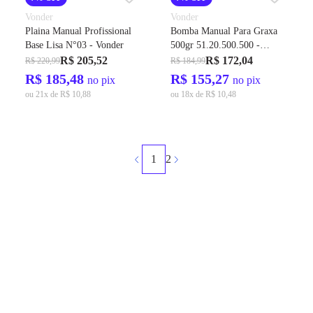
Vonder
Vonder
Plaina Manual Profissional
Bomba Manual Para Graxa
Base Lisa N°03 - Vonder
500gr 51.20.500.500 -
Vonder
R$ 205,52
R$ 172,04
R$ 220,99
R$ 184,99
R$ 185,48
R$ 155,27
no pix
no pix
ou 21x de R$ 10,88
ou 18x de R$ 10,48
1
2