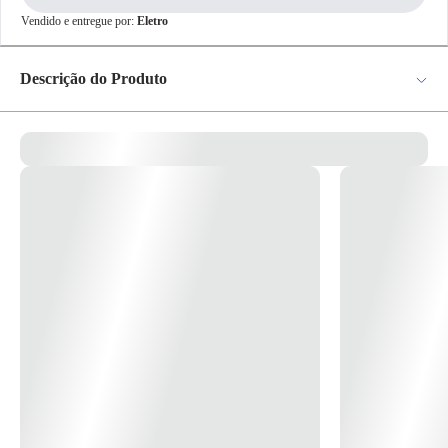
pagamento
Vendido e entregue por:
Eletro
R$ 10,49
no PIX
Para pagamento via PIX será gerada uma chave
Descrição do Produto
e um QR Code ao finalizar o processo de
compra.
Pix
Adaptador c/ Lingueta A1 Cod. 22080 - Tasco FORNECIMENTO:
Adaptador injetado em zamak. Lingueta confeccionada em aço 3,8mm
de espessura. ACABAMENTO: Adaptador em zamak natural. Lingueta
zincado trivalente branco. MONTAGEM: Fixação em fecho através de
Cartão de
parafusos que acompanham o conjunto. *Imagem meramente
Crédito
ilustrativa*