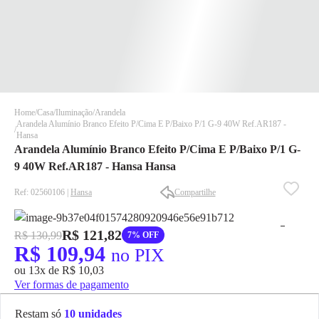
Home
Casa
Iluminação
Arandela
Arandela Alumínio Branco Efeito P/Cima E P/Baixo P/1 G-9 40W Ref.AR187 -
Hansa
Arandela Alumínio Branco Efeito P/Cima E P/Baixo P/1 G-
9 40W Ref.AR187 - Hansa Hansa
Ref: 02560106 |
Hansa
Compartilhe
✕
✕
✕
R$ 121,82
R$ 130,99
7% OFF
DISPONÍVEL APENAS PARA CPF
R$ 109,94
no PIX
Na Eletrotrafo sua compra já vem com o imposto pago, e você
ou 13x de R$ 10,03
não precisa se preocupar em pagar o imposto de importação
Ver formas de pagamento
quando seu pedido chegar, você ainda conta com a devolução
grátis em até 7 dias.
Restam só
10 unidades