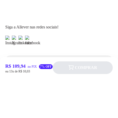
Siga a Allever nas redes sociais!
R$ 109,94
Atendimento
no PIX
7% OFF
COMPRAR
ou 13x de R$ 10,03
Fale Conosco
FAQ
Institucional
Política de pagamento
Quem somos
Prazos de Entrega
Política de Cookie
Fale conosco