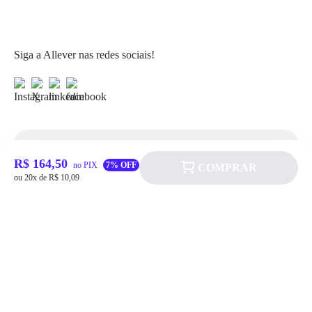
Siga a Allever nas redes sociais!
Atendimento
R$ 164,50
no PIX
7% OFF
COMPRAR
ou 20x de R$ 10,09
Fale Conosco
FAQ
Institucional
Política de pagamento
Quem somos
Prazos de Entrega
Política de Cookie
Fale conosco
Trocas e Devoluções