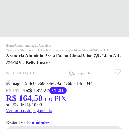
Home
Casa
Iluminação
Arandela
Arandela Aluminio Preta Facho Cima/Baixo 7,5x14cm AR-256/14V - Belly Lustre
Arandela Aluminio Preta Facho Cima/Baixo 7,5x14cm AR-
256/14V - Belly Lustre
Ref: 11050141 |
Belly Lustre
Compartilhe
✕
✕
R$ 182,27
R$ 195,99
7% OFF
✕
R$ 164,50
no PIX
DISPONÍVEL APENAS PARA CPF
ou 20x de R$ 10,09
Na Eletrotrafo sua compra já vem com o imposto pago, e você
Ver formas de pagamento
não precisa se preocupar em pagar o imposto de importação
quando seu pedido chegar, você ainda conta com a devolução
Restam só
10 unidades
grátis em até 7 dias.