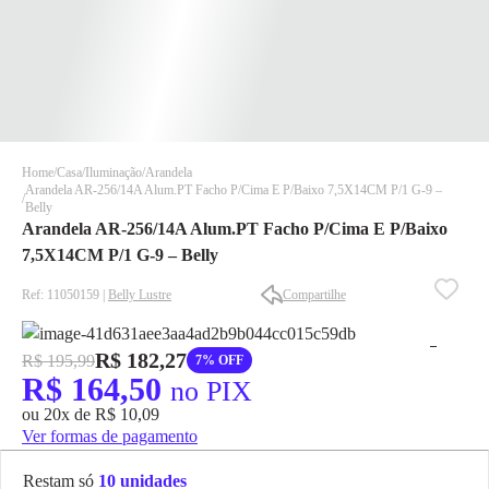
Home
Casa
Iluminação
Arandela
Arandela AR-256/14A Alum.PT Facho P/Cima E P/Baixo 7,5X14CM P/1 G-9 –
Belly
Arandela AR-256/14A Alum.PT Facho P/Cima E P/Baixo
7,5X14CM P/1 G-9 – Belly
Ref: 11050159 |
Belly Lustre
Compartilhe
✕
✕
✕
R$ 182,27
R$ 195,99
7% OFF
DISPONÍVEL APENAS PARA CPF
R$ 164,50
no PIX
Na Eletrotrafo sua compra já vem com o imposto pago, e você
ou 20x de R$ 10,09
não precisa se preocupar em pagar o imposto de importação
Ver formas de pagamento
quando seu pedido chegar, você ainda conta com a devolução
grátis em até 7 dias.
Restam só
10 unidades