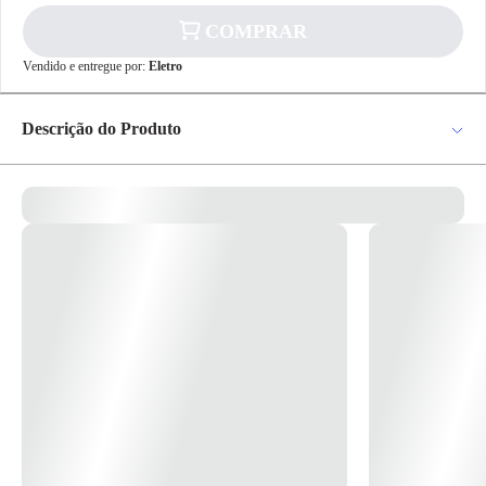
COMPRAR
✕
pagamento
Vendido e entregue por:
Eletro
R$ 164,50
no PIX
Para pagamento via PIX será gerada uma chave
Descrição do Produto
e um QR Code ao finalizar o processo de
compra.
Pix
Arandela AR-256/14A Alum.PT Facho P/Cima E P/Baixo 7,5X14CM
P/1 G-9 – Belly *Imagem meramente Ilustrativa*
Cartão de
Crédito