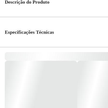
Descrição do Produto
Arandela Aramada Colonial Preta 10x10x18cm P/1 E-27 Ref.96-01 - Primo
Especificações Técnicas
Soquete
E27
Modelo
Colonial
Cor
Preto