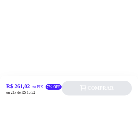
R$ 261,02
no PIX
7% OFF
COMPRAR
ou 21x de R$ 15,32
Siga a Allever nas redes sociais!