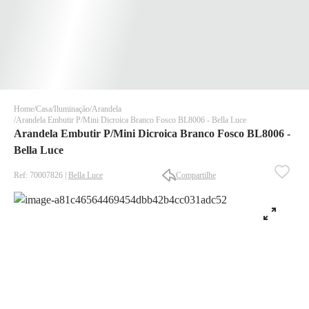
Home
Casa
Iluminação
Arandela
Arandela Embutir P/Mini Dicroica Branco Fosco BL8006 - Bella Luce
Arandela Embutir P/Mini Dicroica Branco Fosco BL8006 -
Bella Luce
Ref: 70007826 |
Bella Luce
Compartilhe
✕
✕
✕
DISPONÍVEL APENAS PARA CPF
Na Eletrotrafo sua compra já vem com o imposto pago, e você
não precisa se preocupar em pagar o imposto de importação
quando seu pedido chegar, você ainda conta com a devolução