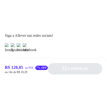
Siga a Allever nas redes sociais!
R$ 120,85
no PIX
7% OFF
COMPRAR
Atendimento
ou 14x de R$ 10,29
Fale Conosco
FAQ
Institucional
Política de pagamento
Quem somos