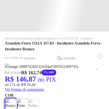
Home
Casa
Iluminação
Arandela
Arandela Ferro 1511A 357.03 - Incolustre
Arandela Ferro 1511A 357.03 - Incolustre Arandela Ferro -
Incolustre Branco
Ref: 01050128 |
Incolustre
Compartilhe
R$ 162,74
✕
✕
R$ 174,99
7% OFF
R$ 146,87
✕
no PIX
DISPONÍVEL APENAS PARA CPF
ou 17x de R$ 10,44
Ver formas de pagamento
Na Eletrotrafo sua compra já vem com o imposto pago, e você
COR
não precisa se preocupar em pagar o imposto de importação
quando seu pedido chegar, você ainda conta com a devolução
grátis em até 7 dias.