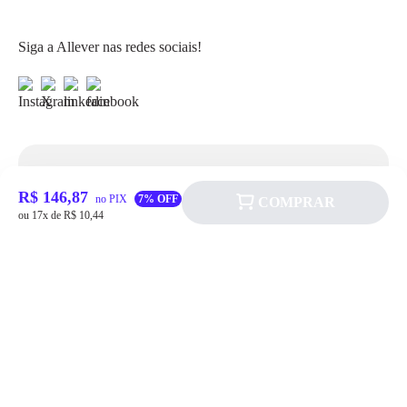
Siga a Allever nas redes sociais!
Atendimento
R$ 146,87
no PIX
7% OFF
COMPRAR
ou 17x de R$ 10,44
Fale Conosco
FAQ
Institucional
Política de pagamento
Quem somos
Prazos de Entrega
Política de Cookie
Fale conosco
Trocas e Devoluções
Política de Privacidadede Uso
(11) 4200-0010