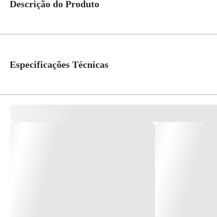
Descrição do Produto
Arandela Led Tartaruga Policarbonato - Santa Fé *Imagem meramente ilust
Especificações Técnicas
Tipo de Lâmpada
LED
Watts
12W
Voltagem
Bivolt
Material
Policarbonato
Dimensões Produto
200x105mm