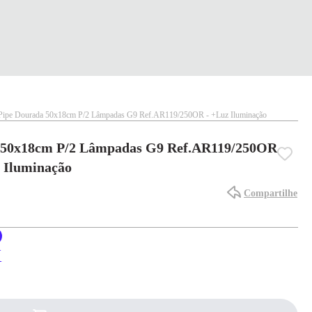
 Pipe Dourada 50x18cm P/2 Lâmpadas G9 Ref.AR119/250OR - +Luz Iluminação
a 50x18cm P/2 Lâmpadas G9 Ref.AR119/250OR
 Iluminação
Compartilhe
X