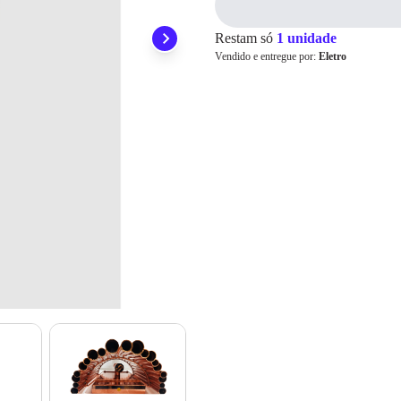
R$ 569,05
no PIX
preocupar em pagar o imposto de importação quando seu pedido chegar, você
ainda conta com a devolução grátis em até 7 dias.
Para pagamento via PIX será gerada uma chave e um QR
Code ao finalizar o processo de compra.
Restam só
1 unidade
Vendido e entregue por:
Eletro
Pix
Cartão de
Crédito