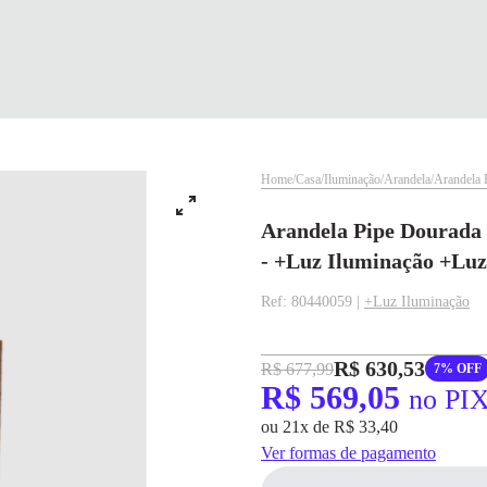
Home
Casa
Iluminação
Arandela
Arandela
Arandela Pipe Dourad
- +Luz Iluminação +Luz
Ref: 80440059 |
+Luz Iluminação
R$ 630,53
R$ 677,99
7% OFF
✕
✕
R$ 569,05
no PI
ou 21x de R$ 33,40
✕
DISPONÍVEL APENAS PARA CPF
pagamento
Ver formas de pagamento
Na Eletrotrafo sua compra já vem com o imposto pago, e você não precisa se