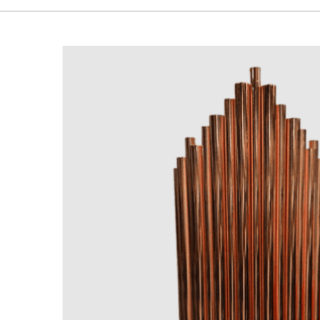
Acabamento
Ouro Rosê
Material
Metal
Dimensões Produto
L-18cm H-50cm