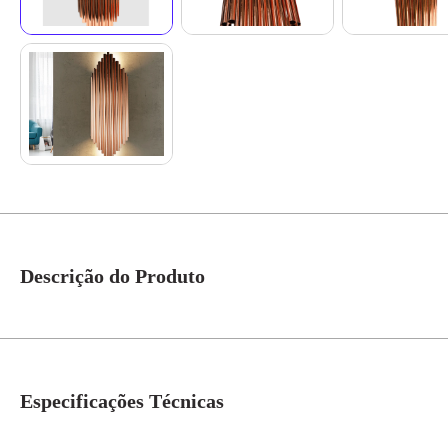
Descrição do Produto
Arandela Pipe Dourada 50x18cm P/2 Lâmpadas G9 Ref.AR119/250OR - +Luz
Especificações Técnicas