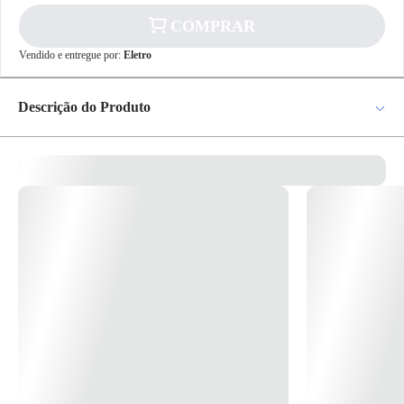
COMPRAR
✕
pagamento
Vendido e entregue por:
Eletro
R$ 340,76
no PIX
Para pagamento via PIX será gerada uma chave
Descrição do Produto
e um QR Code ao finalizar o processo de
compra.
Pix
Arandela Retangular Luz Indireta AR300/125 P/1 T8 5X120X13
120CM Pr.Liso – Belly *Imagem meramente Ilustrativa*
Cartão de
Crédito