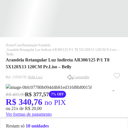
Home
Casa
Iluminação
Arandela
Arandela Retangular Luz Indireta AR300/125 P/1 T8 5X120X13 120CM Pr.Liso –
Belly
Arandela Retangular Luz Indireta AR300/125 P/1 T8
5X120X13 120CM Pr.Liso – Belly
Ref: 11050178 |
Bella Luce
Compartilhe
✕
✕
✕
R$ 377,57
R$ 405,99
7% OFF
DISPONÍVEL APENAS PARA CPF
R$ 340,76
no PIX
Na Eletrotrafo sua compra já vem com o imposto pago, e você
ou 21x de R$ 20,00
não precisa se preocupar em pagar o imposto de importação
Ver formas de pagamento
quando seu pedido chegar, você ainda conta com a devolução
grátis em até 7 dias.
Restam só
10 unidades