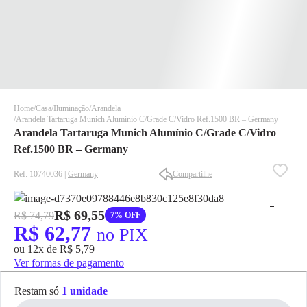
Home
Casa
Iluminação
Arandela
Arandela Tartaruga Munich Alumínio C/Grade C/Vidro Ref.1500 BR – Germany
Arandela Tartaruga Munich Alumínio C/Grade C/Vidro
Ref.1500 BR – Germany
Ref: 10740036 |
Germany
Compartilhe
✕
✕
R$ 69,55
R$ 74,79
7% OFF
✕
R$ 62,77
no PIX
DISPONÍVEL APENAS PARA CPF
ou 12x de R$ 5,79
Na Eletrotrafo sua compra já vem com o imposto pago, e você
Ver formas de pagamento
não precisa se preocupar em pagar o imposto de importação
quando seu pedido chegar, você ainda conta com a devolução
Restam só
1 unidade
grátis em até 7 dias.