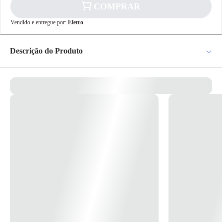
COMPRAR
✕
pagamento
Vendido e entregue por:
Eletro
R$ 62,77
no PIX
Para pagamento via PIX será gerada uma chave
Descrição do Produto
e um QR Code ao finalizar o processo de
compra.
Pix
Arandela Tartaruga Munich Alumínio C/Grade C/Vidro Ref.1500 BR –
Germany *Imagem meramente Ilustrativa*
Cartão de
Crédito