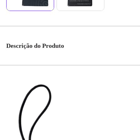
Descrição do Produto
Cartão De Acesso P/ Fechadura Digital Smarteck Ref.CARDF1PS1 - Steck 