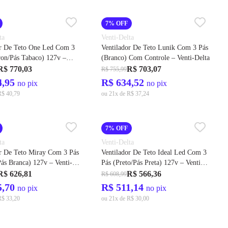
7% OFF
ta
Venti-Delta
or De Teto One Led Com 3
Ventilador De Teto Lunik Com 3 Pás
(Branco) Com Controle – Venti-Delta
ta
R$ 770,03
R$ 703,07
R$ 755,99
4,95
R$ 634,52
no pix
no pix
R$ 40,79
ou 21x de R$ 37,24
7% OFF
ta
Venti-Delta
or De Teto Miray Com 3 Pás
Ventilador De Teto Ideal Led Com 3
ás Branca) 127v – Venti-
Pás (Preto/Pás Preta) 127v – Venti-
Delta
R$ 626,81
R$ 566,36
R$ 608,99
5,70
R$ 511,14
no pix
no pix
R$ 33,20
ou 21x de R$ 30,00