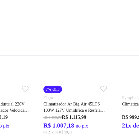
7% OFF
Elgin
Symphon
ndustrial 220V
Climatizador Ar Big Air 45LTS
Climatiz
ador Velocidade
103W 127V Umidifica e Resfria
.15599 -
Swing Automático e Manual Cód.
3,19
R$ 1.115,99
R$ 999,
R$ 1.199,99
FBFN45M1NA – Elgin
R$ 1.007,18
21x de
o pix
no pix
ou 21x de R$ 59,11