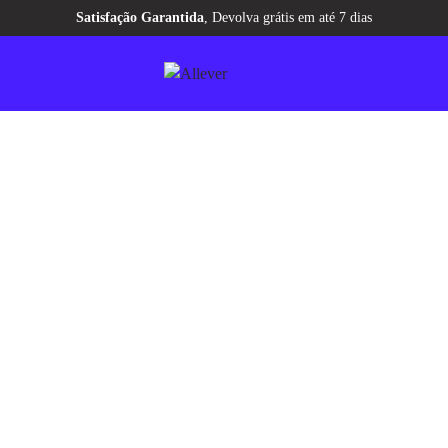
Aqui tem
CASHBACK
pra você