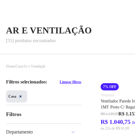
AR E VENTILAÇÃO
[55] produtos encontrados
Home
Casa
Ar e Ventilação
Filtros selecionados:
Limpar filtros
7% OFF
Ventisol
Casa
Ventilador Parede I
1MT Preto C/ Regul
VPM1M2 1/2CV Ref
Filtros
R$ 1.15
R$ 1.239,99
Ventisol
R$ 1.040,75
n
ou 21x de R$ 61,09
Departamento