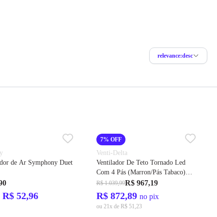
relevance:desc
7% OFF
y
Venti-Delta
ador de Ar Symphony Duet
Ventilador De Teto Tornado Led
Com 4 Pás (Marron/Pás Tabaco)
127v – Venti-Delta
90
R$ 967,19
R$ 1.039,99
 R$ 52,96
R$ 872,89
no pix
ou 21x de R$ 51,23