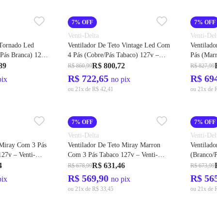
7% OFF
7% OFF
Venti-Delta
Venti-Del
 Tornado Led
Ventilador De Teto Vintage Led Com
Ventilad
4 Pás (Cobre/Pás Tabaco) 127v –
Pás (Marron/Pás Tabaco) 127v –
Venti-Delta
Venti-Del
89
R$ 800,72
R$ 860,99
R$ 827,99
R$ 722,65
R$ 69
pix
no pix
ou 21x de R$ 42,41
ou 21x de 
7% OFF
7% OFF
Venti-Delta
Venti-Del
 Miray Com 3 Pás
Ventilador De Teto Miray Marron
Ventilad
127v – Venti-
Com 3 Pás Tabaco 127v – Venti-
(Branco/P
Delta
Delta
4
R$ 631,46
R$ 678,99
R$ 673,99
R$ 569,90
R$ 56
pix
no pix
ou 21x de R$ 33,45
ou 21x de 