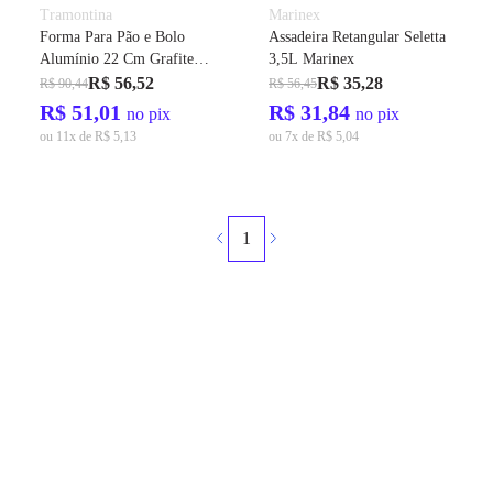
Tramontina
Marinex
Forma Para Pão e Bolo
Assadeira Retangular Seletta
Alumínio 22 Cm Grafite
3,5L Marinex
Tramontina
R$ 56,52
R$ 35,28
R$ 90,44
R$ 56,45
R$ 51,01
R$ 31,84
no pix
no pix
ou 11x de R$ 5,13
ou 7x de R$ 5,04
1