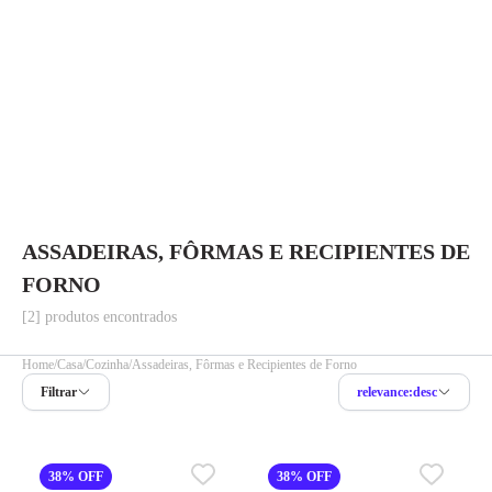
ASSADEIRAS, FÔRMAS E RECIPIENTES DE
FORNO
[2] produtos encontrados
Home
Casa
Cozinha
Assadeiras, Fôrmas e Recipientes de Forno
Filtrar
relevance:desc
38% OFF
38% OFF