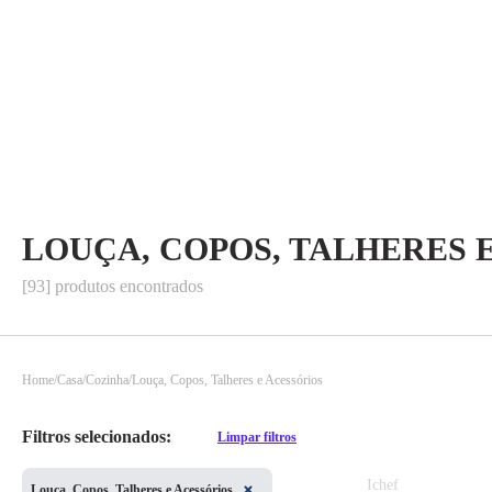
LOUÇA, COPOS, TALHERES 
[93] produtos encontrados
Home
Casa
Cozinha
Louça, Copos, Talheres e Acessórios
Filtros selecionados:
Limpar filtros
Ichef
Louça, Copos, Talheres e Acessórios