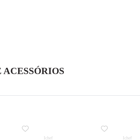
E ACESSÓRIOS
Ichef
Ichef