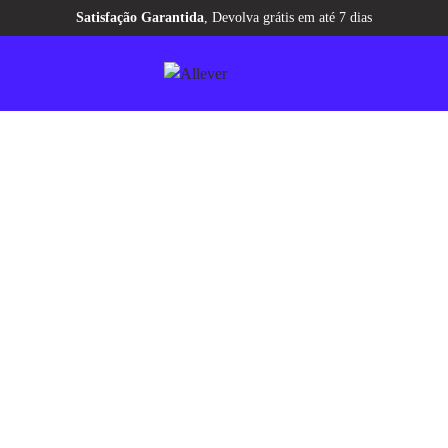
Aqui tem
CASHBACK
pra você