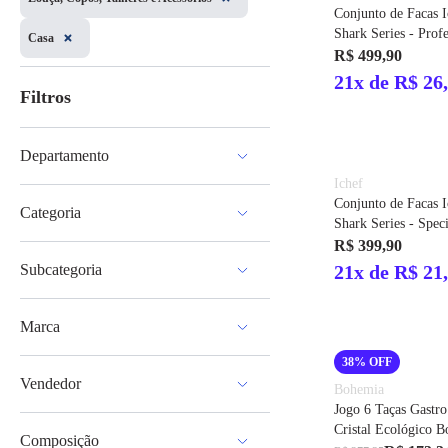
Conjunto de Facas I
Shark Series - Profe
Casa
Inox
R$ 499,90
21x de R$ 26
Filtros
Departamento
Ichef
Casa
Conjunto de Facas I
Categoria
Shark Series - Speci
Duo
R$ 399,90
Cozinha
Subcategoria
21x de R$ 21
Louça, Copos, Talheres e Acessórios
Marca
Panelas e Utensílios para Cozinhar
Utensílios Domésticos
38% OFF
Tramontina
Assadeiras, Fôrmas e Recipientes de
Vendedor
Forno
Ichef
Bohemia
Nadir Figueiredo
Jogo 6 Taças Gastro
HB2M
Wahl Clipper
Cristal Ecológico 
Composição
Polishop
Bohemia