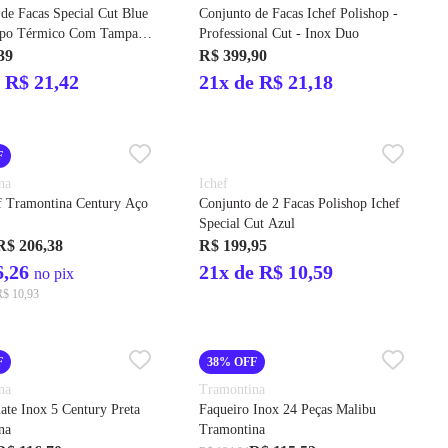
de Facas Special Cut Blue
Conjunto de Facas Ichef Polishop -
opo Térmico Com Tampa
Professional Cut - Inox Duo
p 600ml Ichef
39
R$ 399,90
 R$ 21,42
21x de R$ 21,18
F
na
Ichef
f Tramontina Century Aço
Conjunto de 2 Facas Polishop Ichef
Special Cut Azul
R$ 206,38
R$ 199,95
6,26
21x de R$ 10,59
no pix
R$ 10,93
F
38% OFF
na
Tramontina
te Inox 5 Century Preta
Faqueiro Inox 24 Peças Malibu
na
Tramontina