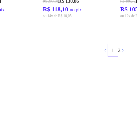
4
R$ 130,86
R$ 209,38
R$ 186,72
R$ 118,10
R$ 10
pix
no pix
ou 14x de R$ 10,05
ou 12x de 
1
2