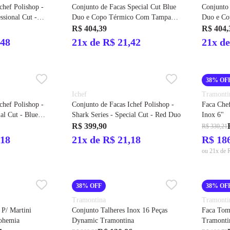
chef Polishop -
Conjunto de Facas Special Cut Blue
Conjunto 
ssional Cut -
Duo e Copo Térmico Com Tampa
Duo e C
Smart Cup 600ml Ichef
Smart Cu
R$ 404,39
R$ 404,
,48
21x de R$ 21,42
21x de
38% OF
Ichef
Tramonti
chef Polishop -
Conjunto de Facas Ichef Polishop -
Faca Che
al Cut - Blue
Shark Series - Special Cut - Red Duo
Inox 6"
R$ 399,90
R$ 330,21
,18
21x de R$ 21,18
R$ 18
ou 21x de 
38% OFF
38% OF
Tramontina
Tramonti
 P/ Martini
Conjunto Talheres Inox 16 Peças
Faca Toma
Bohemia
Dynamic Tramontina
Tramonti