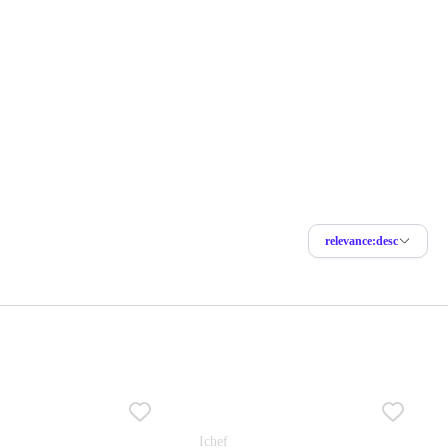
relevance:desc
Ichef