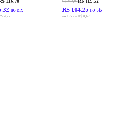
R$ 116,70
R$ 115,52
R$ 184,84
5,32
R$ 104,25
no pix
no pix
R$ 9,72
ou 12x de R$ 9,62