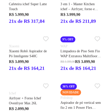
Cafeteira ichef Super Latte
3 em 1 - Master Kitchen
Touch
ichef – Airfryer, forno e
pizza
R$ 5.999,90
R$ 3.999,90
21x de R$ 317,84
21x de R$ 211,89
9% OFF
Xiaomi
WAP
Xiaomi Robô Aspirador de
Limpadora de Piso Sem Fio
Pó Inteligente S40C
WAP Extratora Multifloor
Bivolt
R$ 3.099,90
R$ 3.099,90
R$ 3.399,90
21x de R$ 164,21
21x de R$ 164,21
36% OFF
NOVIDADE
Ichef
Polishop
Airfryer + Forno Ichef
Aspirador de pó vertical sem
Ovenfryer Max 26L
fio 2 em 1 Power Flex
R$ 2.099,90