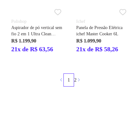
Polishop
Ichef
Aspirador de pó vertical sem
Panela de Pressão Elétrica
fio 2 em 1 Ultra Clean
ichef Master Cooker 6L
Polishop
R$ 1.199,90
R$ 1.099,90
21x de R$ 63,56
21x de R$ 58,26
1
2