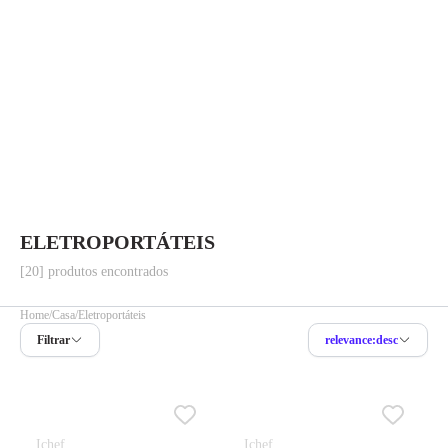
ELETROPORTÁTEIS
[20] produtos encontrados
Home
Casa
Eletroportáteis
Filtrar
relevance:desc
Ichef
Ichef