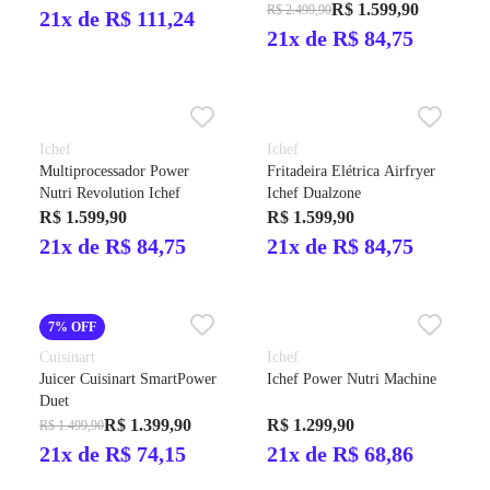
Polishop
R$ 1.599,90
R$ 2.499,90
21x de R$ 111,24
21x de R$ 84,75
Ichef
Ichef
Multiprocessador Power
Fritadeira Elétrica Airfryer
Nutri Revolution Ichef
Ichef Dualzone
R$ 1.599,90
R$ 1.599,90
21x de R$ 84,75
21x de R$ 84,75
7% OFF
Cuisinart
Ichef
Juicer Cuisinart SmartPower
Ichef Power Nutri Machine
Duet
R$ 1.399,90
R$ 1.299,90
R$ 1.499,90
21x de R$ 74,15
21x de R$ 68,86