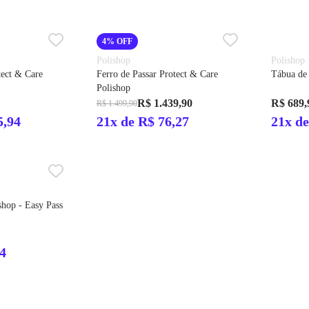
4% OFF
Polishop
Polishop
tect & Care
Ferro de Passar Protect & Care
Tábua de 
Polishop
R$ 1.439,90
R$ 689,
R$ 1.499,90
5,94
21x de R$ 76,27
21x de
shop - Easy Pass
44