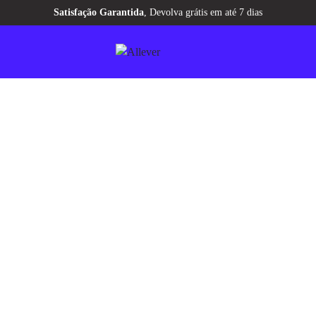
Aqui tem
CASHBACK
pra você