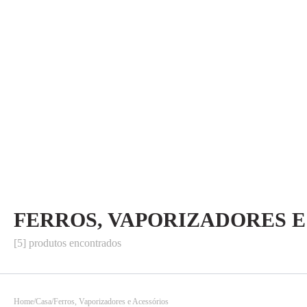
FERROS, VAPORIZADORES E
[5] produtos encontrados
Home
Casa
Ferros, Vaporizadores e Acessórios