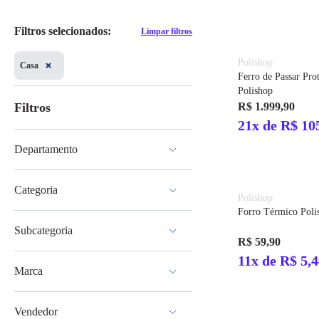
Filtros selecionados:
Limpar filtros
Polishop
Casa
Ferro de Passar Pro
Polishop
Filtros
R$ 1.999,90
21x de R$ 10
Departamento
Casa
Categoria
Polishop
Forro Térmico Poli
Ferros, Vaporizadores e Acessórios
Subcategoria
Iluminação
R$ 59,90
Cozinha
Tábuas e Acessórios de Passar Roupa
11x de R$ 5,
Banho
Marca
Ferros
Ar e Ventilação
Vaporizadores
Eletroportáteis
Polishop
Cama, Mesa e Banho
Vendedor
Produtos e Utensílios de Limpeza