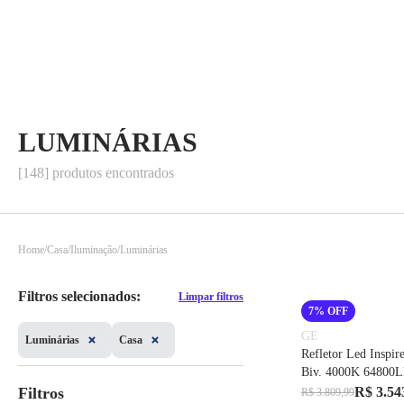
LUMINÁRIAS
[148] produtos encontrados
Home
Casa
Iluminação
Luminárias
Filtros selecionados:
Limpar filtros
7% OFF
GE
Luminárias
Casa
Refletor Led Inspi
Biv. 4000K 64800
Cod. 212519 – GE
Filtros
R$ 3.54
R$ 3.809,99