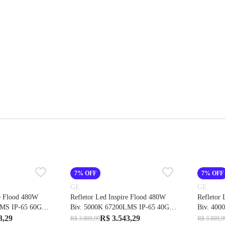
7% OFF
7% OFF
GE
GE
re Flood 480W
Refletor Led Inspire Flood 480W
Refletor
LMS IP-65 60G
Biv. 5000K 67200LMS IP-65 40G
Biv. 400
Cod. 212666 – GE
Cod. 212
3,29
R$ 3.543,29
R$ 3.809,99
R$ 3.809,9