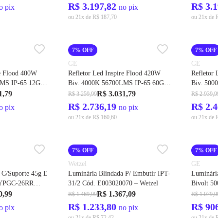
R$ 3.197,82
R$ 3.
o pix
no pix
ou 21x de R$ 187,70
ou 21x de 
7% OFF
7% OFF
GE
GE
re Flood 400W
Refletor Led Inspire Flood 420W
Refletor
LMS IP-65 12G
Biv. 4000K 56700LMS IP-65 60G
Biv. 500
Cod. 212520 – GE
Cod. 394
1,79
R$ 3.031,79
R$ 3.259,99
R$ 2.939,9
R$ 2.736,19
R$ 2.
o pix
no pix
ou 21x de R$ 160,60
ou 21x de 
7% OFF
7% OFF
Wetzel
GE
 C/Suporte 45g E
Luminária Blindada P/ Embutir IPT-
Luminári
WYPGC-26RR
31/2 Cód. E003020070 – Wetzel
Bivolt 5
el
Cod.2095
0,99
R$ 1.367,09
R$ 1.469,99
R$ 1.079,9
R$ 1.233,80
R$ 90
o pix
no pix
ou 21x de R$ 72,42
ou 21x de 