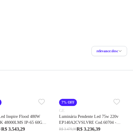
relevance:desc
7% OFF
GE
 Led Inspire Flood 480W
Luminária Pendente Led 75w 220v
0K 48000LMS IP-65 60G
EP140A2CVSLVRE Cod.60704 -
478 – GE
GE
R$ 3.543,29
R$ 3.236,39
9
R$ 3.479,99