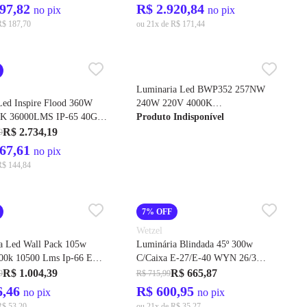
197,82
R$ 2.920,84
no pix
no pix
R$ 187,70
ou 21x de R$ 171,44
Luminaria Led BWP352 257NW
 Led Inspire Flood 360W
240W 220V 4000K
0K 36000LMS IP-65 40G
Cod.911401610003 - Philips
Produto Indisponível
25 – GE
R$ 2.734,19
9
467,61
no pix
R$ 144,84
7% OFF
Wetzel
a Led Wall Pack 105w
Luminária Blindada 45º 300w
000k 10500 Lms Ip-66 Ewna
C/Caixa E-27/E-40 WYN 26/3
76 - Ge
E003110410 - Wetzel
R$ 1.004,39
R$ 665,87
9
R$ 715,99
6,46
R$ 600,95
no pix
no pix
R$ 53,20
ou 21x de R$ 35,27