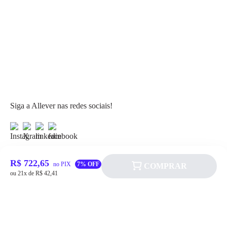
Siga a Allever nas redes sociais!
R$ 722,65
no PIX
7% OFF
COMPRAR
ou 21x de R$ 42,41
Atendimento
Fale Conosco
FAQ