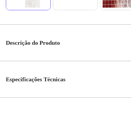
Descrição do Produto
Chuveiro lorenzetti advanced multitemperatura br A tecnologia de ponta da d
Tudo para garantir uma fácil instalação; a ducha é compatível com aqueced
Especificações Técnicas
Modelo
Advanced Multitemperaturas
Pressão Estática Max.
10 a 400kPa(1 a 40mca***)
Grau de Proteção
IP-24