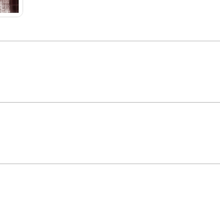
ucha elétrica advanced está em todos os detalhes, desde o design sem fiação apar
ores solares, ampliando assim a sua utilização. *imagem meramente ilustrativa*