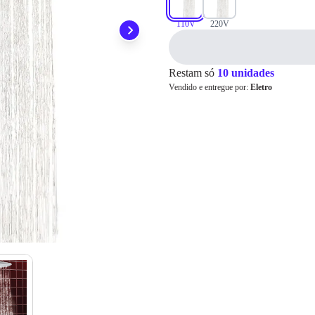
ainda conta com a devolução grátis em até 7 dias.
Para pagamento via PIX será gerada uma chave e um QR
Code ao finalizar o processo de compra.
110V
220V
Pix
Restam só
10 unidades
Vendido e entregue por:
Eletro
Cartão de
Crédito