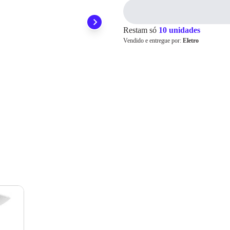
ainda conta com a devolução grátis em até 7 dias.
Para pagamento via PIX será gerada uma chave e um QR
Code ao finalizar o processo de compra.
Restam só
10 unidades
Pix
Vendido e entregue por:
Eletro
Cartão de
Crédito