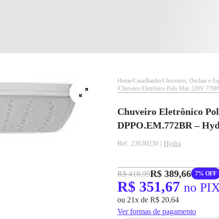
Home
Casa
Banho
Chuveiros, Duchas e Aq
Chuveiro Eletrônico Polo Max 220V 77
Chuveiro Eletrônico P
DPPO.EM.772BR – Hyd
Ref: 23630230 |
Hydra
✕
✕
R$ 389,66
R$ 418,99
7% OFF
R$ 351,67
no PI
✕
DISPONÍVEL APENAS PARA CPF
pagamento
ou 21x de R$ 20,64
Na Eletrotrafo sua compra já vem com o imposto pago, e você não precisa se
Ver formas de pagamento
R$ 351,67
no PIX
preocupar em pagar o imposto de importação quando seu pedido chegar, você