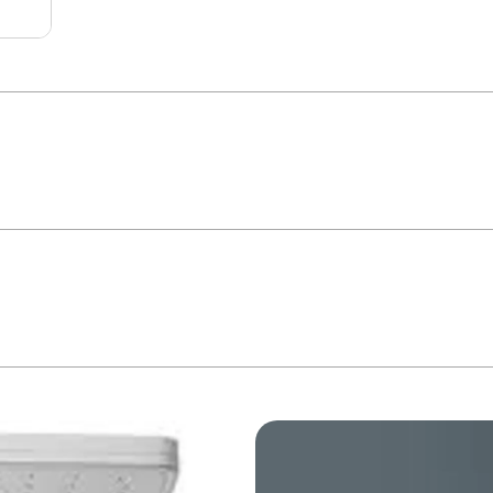
ydra O formato do espalhador da ducha Polo Max permite que a água caia s
dualmente pela haste seletora, proporcionando maior conforto. Possui sistema d
atura. SISTEMA ELETRÔNICO Pela haste que fica ao alcance das mãos, você enc
BANHO OMBRO A OMBRO O maior espalhador da categoria. A Polo Max permite q
écnicas 220V – 7700W – Fio 6mm² – Disjuntor 40A Pressão Min. 10 kPa (1m.c.a
.). *Imagem Meramente Ilustrativa*