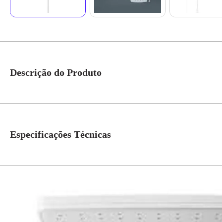
Descrição do Produto
Chuveiro Eletrônico Polo Max 220V 7700W Branco Cod. DPPO.EM.772BR – H
deixando o banho muito mais gostoso. O controle de temperatura é feito gra
forma gradual e dispensa o desligamento da ducha para a troca da temper
Especificações Técnicas
proporciona um banho com muito mais conforto, economia e segurança. 
ombro ao outro, deixando o banho muito mais gostoso. Características T
Grau de Proteção: IP24 *Pressão mínima de acionamento: 10 kPa (1 m.c.a
Tensão
220V
Modelo
Ducha Eletrônica