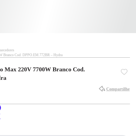
uecedores
00W Branco Cod. DPPO.EM.772BR – Hydra
olo Max 220V 7700W Branco Cod.
ra
Compartilhe
X