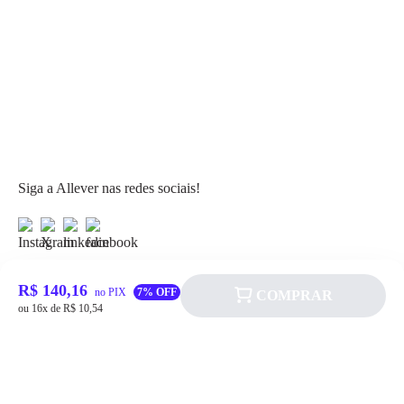
Siga a Allever nas redes sociais!
R$ 140,16
no PIX
7% OFF
COMPRAR
ou 16x de R$ 10,54
Atendimento
Fale Conosco
FAQ