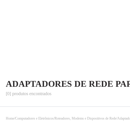
ADAPTADORES DE REDE P
[0] produtos encontrados
Home
Computadores e Eletrônicos
Roteadores, Modems e Dispositivos de Rede
Adaptado