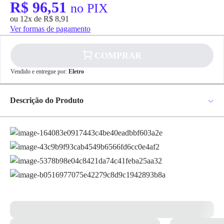
R$ 96,51
no PIX
ou 12x de R$ 8,91
Ver formas de pagamento
COMPRAR
Vendido e entregue por:
Eletro
✕
pagamento
Descrição do Produto
R$ 96,51
no PIX
Desengraxante Shampoo de Alta Performance 5 Litros MX-100 P/ Off-
Para pagamento via PIX será gerada uma chave
e um QR Code ao finalizar o processo de
Road - DropMud Desenvolvido especialmente para motos off-road, por
compra.
especialistas químicos e pilotos, o DropMud é um detergente de alta
Pix
performance que facilita a lavagem de sua moto. O DropMud protege
motores, parafusos, plásticos, carenagens e borrachas, prolongando o
aspecto de "moto nova". Tenha segurança ao lavar sua moto off-road.
*Imagem meramente ilustrativa*
Cartão de
Crédito