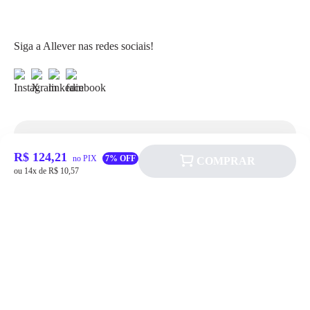
Siga a Allever nas redes sociais!
Atendimento
R$ 124,21
no PIX
7% OFF
COMPRAR
ou 14x de R$ 10,57
Fale Conosco
FAQ
Institucional
Política de pagamento
Quem somos
Prazos de Entrega
Política de Cookie
Fale conosco
Trocas e Devoluções
Política de Privacidadede Uso
(11) 4200-0010