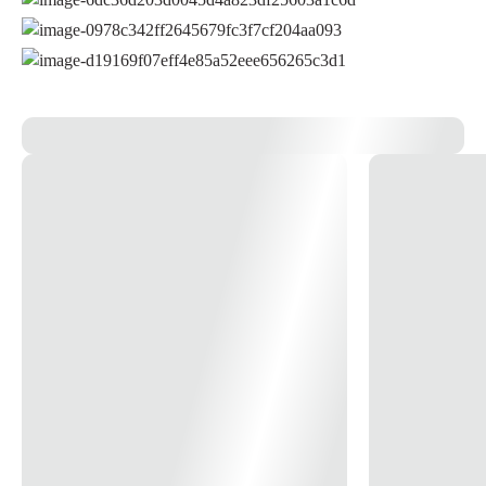
obediente (sem gotejamento no uso) Tecnologia microprocessada (ajuste
da temperatura ideal) Características Técnicas: Pressão Mínima de
acionamento 10 kPa (1 m.c.a.*); Pressão Mínima para vazão (3L/min)
15 kPa (1,5 m.c.a.*); Pressão Estática Máxima: 400 kPa (40 m.c.a.*)
Aquecimento Progressivo 0 à 5.500W / 7.500W; Armazenamento de
água na câmara de aquecimento: 350ml; Quantidade de furos do
espalhador/diâmetro do furo 76 furos/00,9mm; Diâmetro do
espalhador: 210 x 130; Disjuntor (A): 40; Distância máxima entre
disjuntor e aparelho: 34,4 metros. * Imagem meramente ilustrativa *