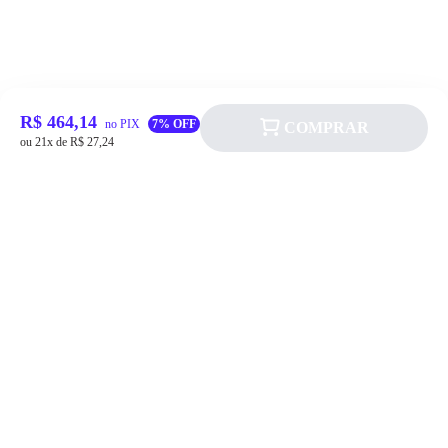
R$ 464,14
no PIX
7% OFF
COMPRAR
ou 21x de R$ 27,24
Siga a Allever nas redes sociais!