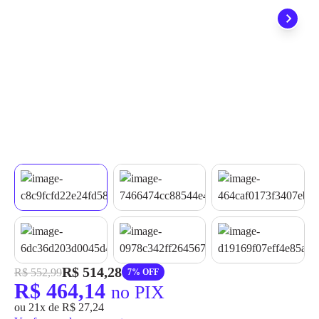
quando seu pedido chegar, você ainda conta com a devolução
grátis em até 7 dias.
R$ 514,28
R$ 552,99
7% OFF
R$ 464,14
no PIX
ou 21x de R$ 27,24