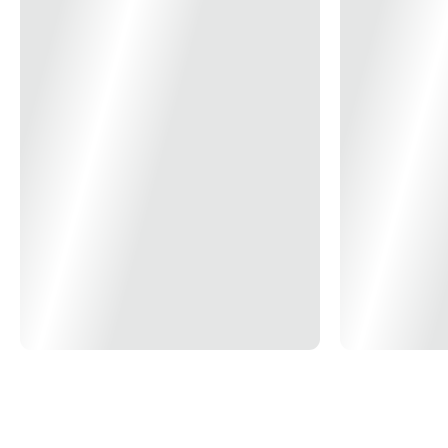
Grau de Proteção
IP-24
Cor
Branco
Atribuição
Residencial