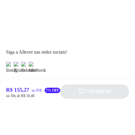
Siga a Allever nas redes sociais!
R$ 155,27
no PIX
7% OFF
COMPRAR
ou 18x de R$ 10,48
Atendimento
Fale Conosco
FAQ
Institucional