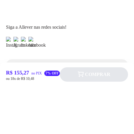
Siga a Allever nas redes sociais!
Atendimento
R$ 155,27
no PIX
7% OFF
COMPRAR
ou 18x de R$ 10,48
Fale Conosco
FAQ
Institucional
Política de pagamento
Quem somos
Prazos de Entrega
Política de Cookie
Fale conosco