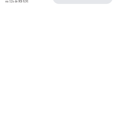
ou 12x de R$ 9,91
Siga a Allever nas redes sociais!