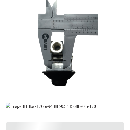
Prof da aba dobrada (D)
17,5 mm
Modelo
Eixo em zamak
Grau de Proteção
IP-40