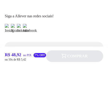
Siga a Allever nas redes sociais!
Atendimento
R$ 48,92
no PIX
7% OFF
COMPRAR
ou 10x de R$ 5,42
Fale Conosco
FAQ
Institucional
Política de pagamento
Quem somos
Prazos de Entrega
Política de Cookie
Fale conosco
Trocas e Devoluções
Política de Privacidadede Uso
(11) 4200-0010