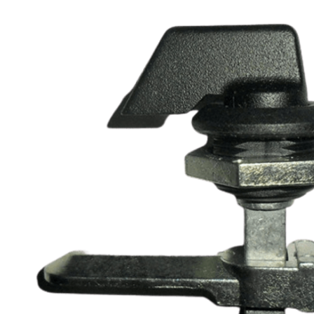
Grau de Proteção
IP-65
Cor
Preto
Atribuição
Industrial