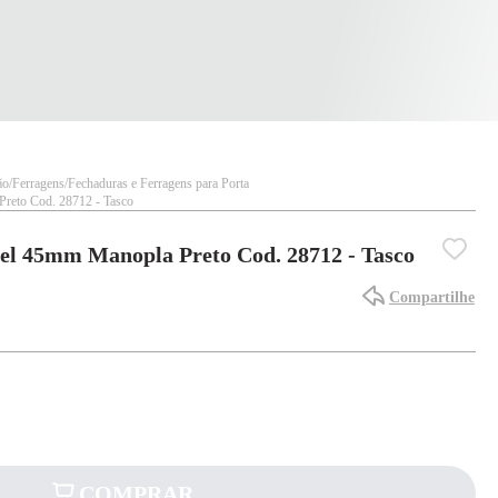
ão
Ferragens
Fechaduras e Ferragens para Porta
reto Cod. 28712 - Tasco
el 45mm Manopla Preto Cod. 28712 - Tasco
Compartilhe
COMPRAR