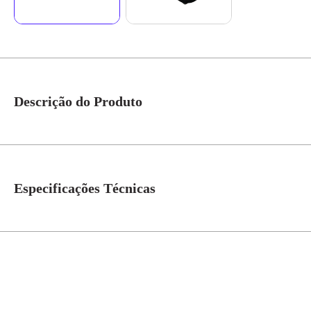
Descrição do Produto
Fecho Lingueta Regulável 45mm Manopla Preto Cod. 28712 - Tasco FORNEC
ACABAMENTO: Manoplas e miolos pintados em preto, com alternativa de m
meramente ilustrativa*
Especificações Técnicas
Acabamento
Pintado preto
Tipo de miolo
Manopla
Lingueta
45 mm