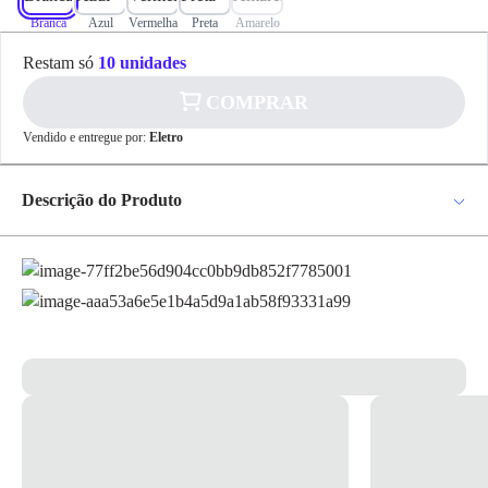
Branca
Azul
Vermelha
Preta
Amarelo
✕
pagamento
Restam só
10 unidades
R$ 21,48
no PIX
COMPRAR
Para pagamento via PIX será gerada uma chave
Vendido e entregue por:
Eletro
e um QR Code ao finalizar o processo de
compra.
Pix
Descrição do Produto
Fita Demarcacao Adesiva 48Mm X 30M - Nove54 - Indicada para
demarcar e sinalizar superfícies/áreas de risco; - Adere a pisos
Cartão de
cerâmicos, de madeira e cimentados em áreas secas; - Costado macio de
Crédito
PVC com polímero plástico, revestido com uma camada resistente de
borracha adesiva; * Imagem meramente ilustrativa *