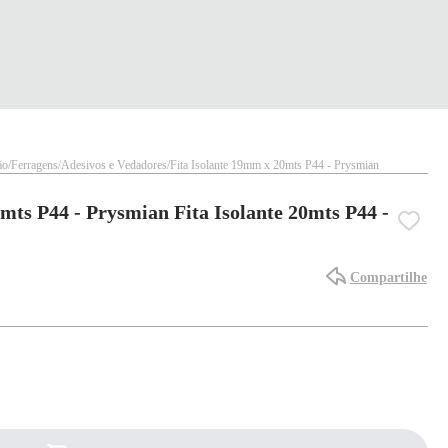
ão
Ferragens
Adesivos e Vedadores
Fita Isolante 19mm x 20mts P44 - Prysmian
mts P44 - Prysmian Fita Isolante 20mts P44 -
Compartilhe