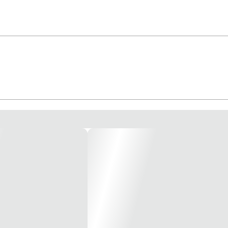
bos elétricos; - Acabamento de terminações e emendas de fios e cabos elétricos
0 Normas aplicáveis: NBR NM 60454-3-1 Classe tensão: 750V Material: Produto
mento:20m / Largura: 19mm *Imagem meramente ilustrativa*