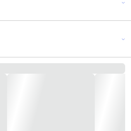
; - Reparo e manutenção elétrica profissional; Características Técnicas.
 de PVC auto extinguível à chama Cor: Preta Classe da temperatura: 90º