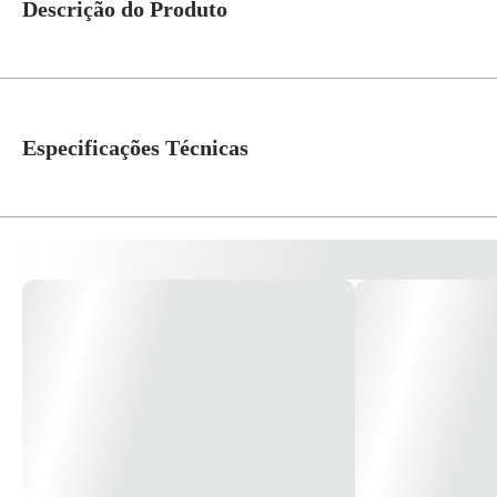
Descrição do Produto
Fita Isolante 19mm x 20mts P44 - Prysmian Aplicação - Isolação de fios e ca
Classe do produto: Classe A Classificação e designação: Tipo 5/F-PCVP /9
Proteção: Resistente a raios UV Dimensões: Espessura: 0,18mm / Compri
Especificações Técnicas
Modelo
P44
Cor
Preto