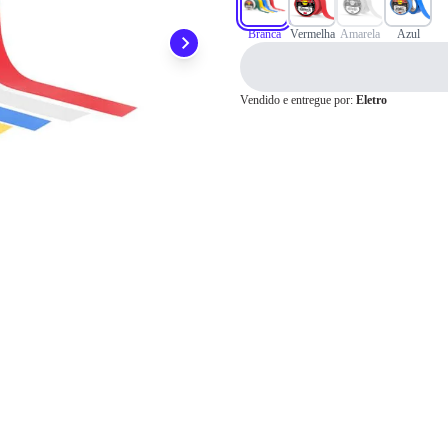
Pix
Branca
Vermelha
Amarela
Azul
Vendido e entregue por:
Eletro
Cartão de
Crédito