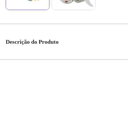
Descrição do Produto
Fitas Isolante Imperial 18mm X 10mt – 3M - boa flexibilidade e conformabilid
embalagem: 1 rolo de fita isolante imperial - temperatura máxima de opera
é fácil de aplicar e manusear e é resistente a raios ultravioletas, garantin