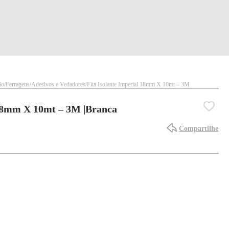
ão
Ferragens
Adesivos e Vedadores
Fita Isolante Imperial 18mm X 10mt – 3M
 18mm X 10mt – 3M |Branca
Compartilhe