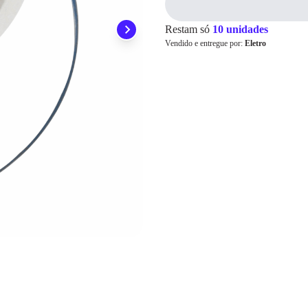
Pix
Restam só
10 unidades
Vendido e entregue por:
Eletro
Cartão de
Crédito