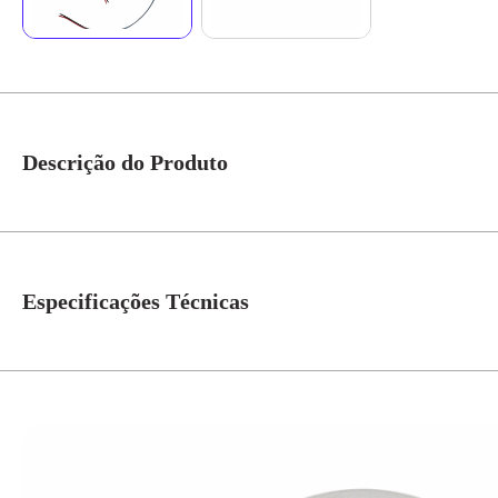
Descrição do Produto
Fita Led BR Quente 120 Leds 9,6W 12V 3000K 850Lms Com 5Mts Ref.LA-7
Especificações Técnicas
Temperatura de Cor
3000K
Quantidade de leds
120 LED/M
Grau de Proteção
IP-20