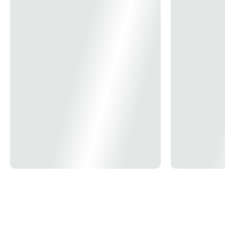
uma fórmula exclusiva e inovadora promovendo tudo que você
precisa para um dia feliz:
relaxamento, foco e bem-estar mental, sem causar
sonolência.
Equilíbrio para sua mente. Leveza para o seu dia.
HAPPY DAY
GOPURE
Suplemento para Redução do Estresse e Ansiedade, Foco e Bem-
estar mental.