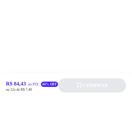
R$ 84,43
no PIX
44% OFF
COMPRAR
ou 12x de R$ 7,40
Siga a Allever nas redes sociais!