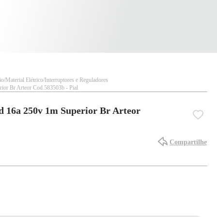
ão
Material Elétrico
Interruptores e Reguladores
rior Br Arteor Cod.583503b - Pial
ed 16a 250v 1m Superior Br Arteor
Compartilhe