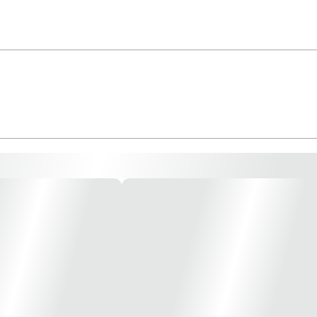
efine novos padrões em termos de versatilidade e facilidade em uso. Seja em pr
cial, tudo é possível. * Imagem meramente ilustrativa *