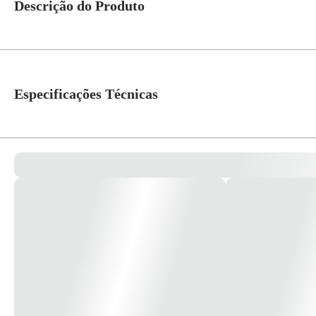
Descrição do Produto
Com Arteor, uma linha internacional de interruptores e tomadas,a Legrand d
eletrônicas de última geração, interconexões de redes ou automação residen
Especificações Técnicas
Cor
Branco
Linha
Arteor